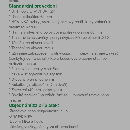
domu.
Standardní provedení
* Únik tepla U =1,1 W/m2K
* Dveře o tloušťce 62 mm
* NOVINKA svislý, vyztužený ocelový profil, který zabraňuje
deformaci křídla
* Rám z vrstveného borovicového dřeva o šířce 80 mm
* 4 nastavitelné závěsy (panty) švýcarské společnosti „SFS“
* Těsnění po obvodu dveří
* Těsnění po obvodu rámu
* Zvýšené zabezpečení proti vloupání: 4 čepy na straně závěsů
(poskytují ochranu, díky které budou dveře pevně stát i po
rozřezání pantu)
* 2 nezávislé zámky s vložkou
* Klika + štítky-odstín zlatý mat
* Dřevěný práh s těsněním
* Kukátko ( v případě plných dveří)
* Zateplení (40 mm. polystyren)
* Dvojité zasklení na výběr: Antisol – tónované tmavé nebo
mléčné
Objednání za příplatek
:
-Zrcadlové nebo bezpečnostní sklo
-Jiný typ kliky
-Dveřní klika a koule
-Závěsy, vložky, zámky ve stříbrné barvě