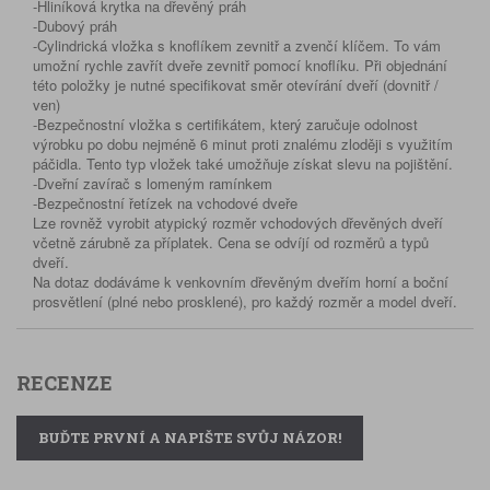
-Hliníková krytka na dřevěný práh
-Dubový práh
-Cylindrická vložka s knoflíkem zevnitř a zvenčí klíčem. To vám
umožní rychle zavřít dveře zevnitř pomocí knoflíku. Při objednání
této položky je nutné specifikovat směr otevírání dveří (dovnitř /
ven)
-Bezpečnostní vložka s certifikátem, který zaručuje odolnost
výrobku po dobu nejméně 6 minut proti znalému zloději s využitím
páčidla. Tento typ vložek také umožňuje získat slevu na pojištění.
-Dveřní zavírač s lomeným ramínkem
-Bezpečnostní řetízek na vchodové dveře
Lze rovněž vyrobit atypický rozměr vchodových dřevěných dveří
včetně zárubně za příplatek. Cena se odvíjí od rozměrů a typů
dveří.
Na dotaz dodáváme k venkovním dřevěným dveřím horní a boční
prosvětlení (plné nebo prosklené), pro každý rozměr a model dveří.
RECENZE
BUĎTE PRVNÍ A NAPIŠTE SVŮJ NÁZOR!