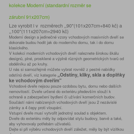
kolekce Moderní (standardní rozměr se
zárubní 91x207cm)
Lze vyrobit i v rozměrech ,,90"(101x207cm+840 kč) a
,,100"(111x207cm+2940 kč)
Moderní design a jedinečné vzory vchodových masivních dveří se
dokonale budou hodit jak do moderního domu, tak i do domu
klasického.
V kolekci moderních vchodových dveří naleznete širokou škálu
designů, plné, prosklené a výplně různých geometrických tvarů od
obdélníku až po kruhy.
U nás si samozřejmě můžete vybrat rovněž z pestré nabídky
,,Odstíny, kliky, skla a doplňky
odstínů dveří, viz kategorie
ke vchodovým dveřím"
Vchodové dveře nejsou pouze ozdobou bytu, domu nebo dalších
nemovitostí. Dveře určené do exteriéru především slouží k
ochraně a zabezpečení bydlení či užívání komerčních budov.
Součástí námi nabízených vchodových dveří jsou 2 nezávislé
zámky a 4 čepy proti vloupání.
Vstupní dveře musí vytvořit jednotný soulad s objektem.
Dveře do exteriéru měly by odpovídat stylu budovy, barvě a také,
aby vyhovovaly potřebám uživatelů.
Dejte si při výběru vchodových dveří záležet, měly by být vizitkou