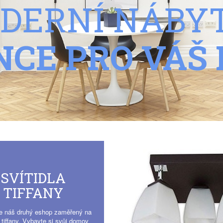
DERNÍ NÁBY
NCE PRO VÁŠ
SVÍTIDLA
TIFFANY
te náš druhý eshop zaměřený na
a tiffany. Vybavte si svůj domov