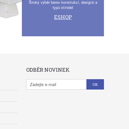
Široký výběr barev konstrukcí, designů a
typů stínidel
ESHOP
ODBĚR NOVINEK
OK