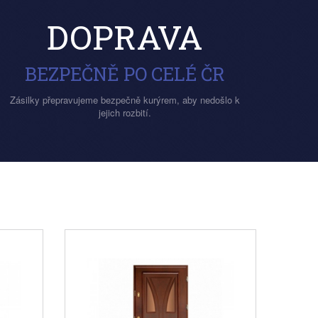
DOPRAVA
BEZPEČNĚ PO CELÉ ČR
Zásilky přepravujeme bezpečně kurýrem, aby nedošlo k
jejich rozbití.