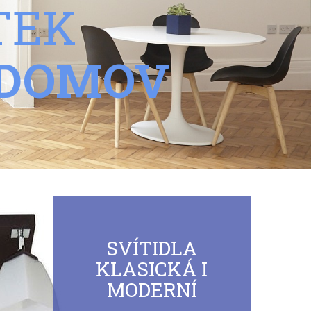
TEK
 DOMOV
SVÍTIDLA
KLASICKÁ I
MODERNÍ