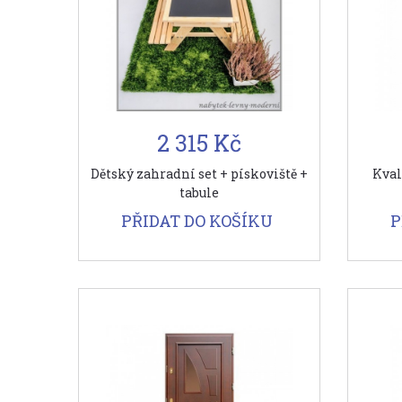
2 315 Kč
Dětský zahradní set + pískoviště +
Kval
tabule
PŘIDAT DO KOŠÍKU
P