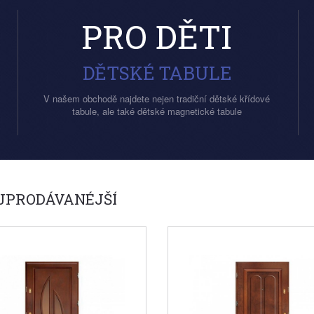
PRO DĚTI
DĚTSKÉ TABULE
V našem obchodě najdete nejen tradiční dětské křídové
tabule, ale také dětské magnetické tabule
JPRODÁVANÉJŠÍ