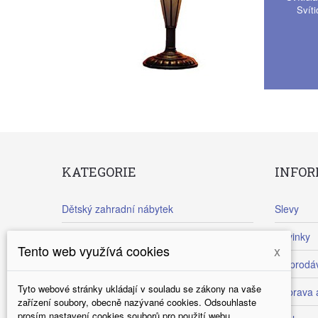
Svíti
KATEGORIE
INFO
Dětský zahradní nábytek
Slevy
Vchodové dřevěné dveře
Novinky
Tento web využívá cookies
x
Dětské tabule
Nejprodáv
Tyto webové stránky ukládají v souladu se zákony na vaše
Levné vchodové dřevěné dveře Nova
Doprava 
zařízení soubory, obecně nazývané cookies. Odsouhlaste
prosím nastavení cookies souborů pro použití webu.