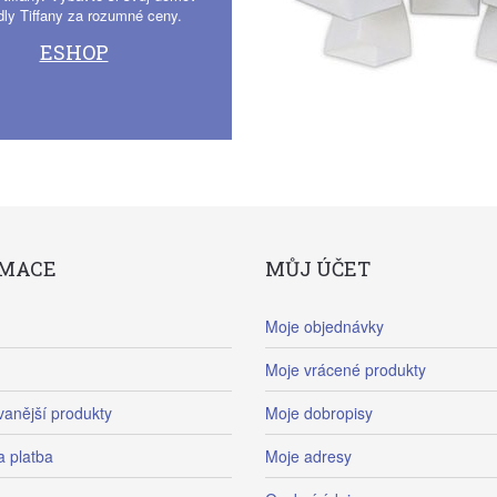
dly Tiffany za rozumné ceny.
ESHOP
RMACE
MŮJ ÚČET
Moje objednávky
Moje vrácené produkty
anější produkty
Moje dobropisy
a platba
Moje adresy