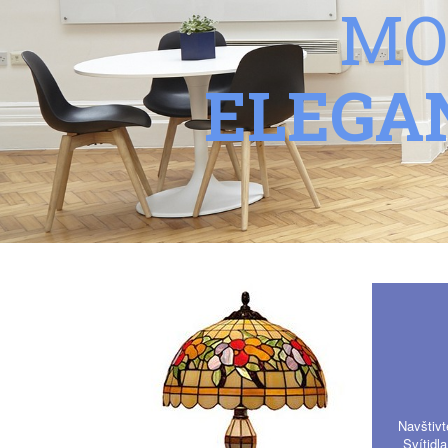
MO
ELEGA
Navštiv
Svítidl