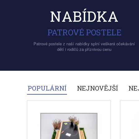
NABÍDKA
PATROVÉ POSTELE
Patrové postele z naší nabídky splní veškerá očekávání
dětí i rodičů za příznivou cenu
POPULÁRNÍ
NEJNOVĚJŠÍ
NE