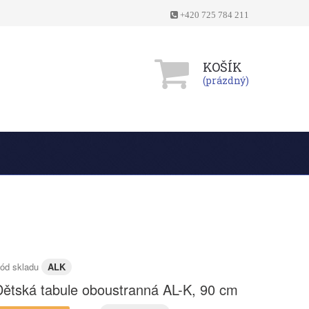
+420 725 784 211
KOŠÍK
(prázdný)
ód skladu
ALK
Dětská tabule oboustranná AL-K, 90 cm