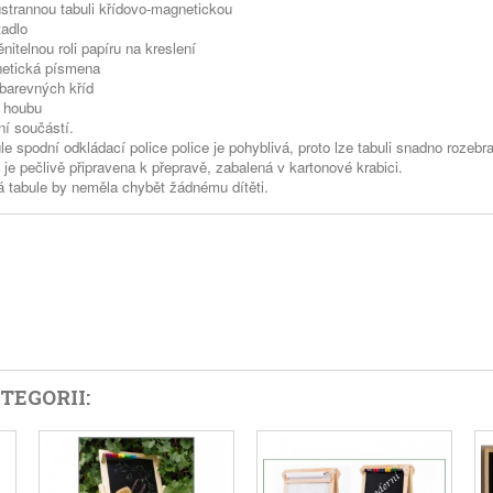
strannou tabuli křídovo-magnetickou
tadlo
nitelnou roli papíru na kreslení
netická písmena
 barevných kříd
 houbu
ní součástí
.
le spodní odkládací police police je pohyblivá, proto lze tabuli snadno rozebra
 je pečlivě připravena k přepravě, zabalená v kartonové krabici.
 tabule by neměla chybět žádnému dítěti.
TEGORII: