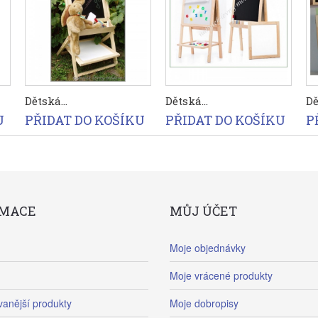
Dětská...
Dětská...
Dě
U
PŘIDAT DO KOŠÍKU
PŘIDAT DO KOŠÍKU
P
RMACE
MŮJ ÚČET
Moje objednávky
Moje vrácené produkty
anější produkty
Moje dobropisy