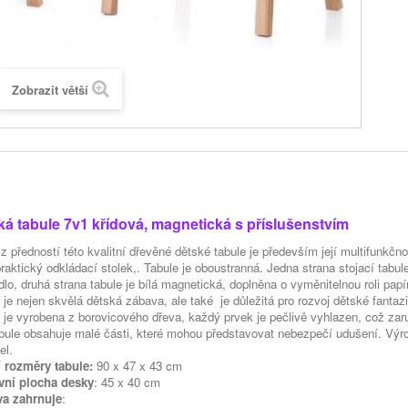
Zobrazit větší
ká tabule 7v1 křídová, magnetická s příslušenstvím
z předností této kvalitní dřevěné dětské tabule je především její multifunkčn
praktický odkládací stolek,. Tabule je oboustranná. Jedna strana stojací tabu
dlo, druhá strana tabule je bílá magnetická, doplněna o vyměnitelnou roli papí
 je nejen skvělá dětská zábava, ale také je důležitá pro rozvoj dětské fantaz
 je vyrobena z borovicového dřeva, každý prvek je pečlivě vyhlazen, což za
bule
obsahuje
malé části
, které
mohou představovat
nebezpečí udušení
.
Výr
el.
í rozměry tabule:
90 x 47 x 43 cm
vní plocha
desky
:
45
x 40
cm
va zahrnuje
: