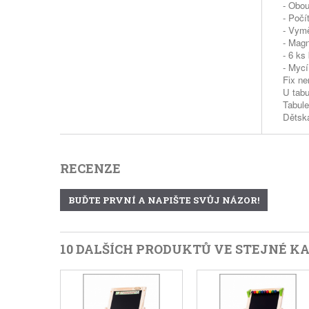
- Obou
- Počí
- Vymě
- Mag
- 6 ks
- Mycí
Fix ne
U tabu
Tabule
Dětská
RECENZE
BUĎTE PRVNÍ A NAPIŠTE SVŮJ NÁZOR!
10 DALŠÍCH PRODUKTŮ VE STEJNÉ KA