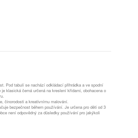
ost. Pod tabulí se nachází odkládací přihrádka a ve spodní
le je klasická černá určená na kreslení křídami, obohacena o
ru.
ie, činorodosti a kreativnímu malování.
ručuje bezpečnost během používání. Je určena pro děti od 3
obce není
odpovědný
za důsledky
používání
pro jakýkoli