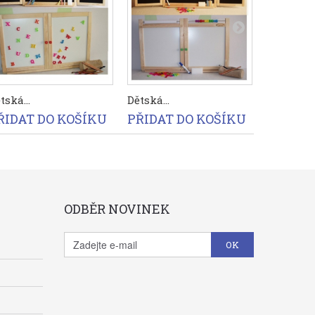
tská...
Dětská...
Dětská...
ŘIDAT DO KOŠÍKU
PŘIDAT DO KOŠÍKU
PŘIDAT
ODBĚR NOVINEK
OK