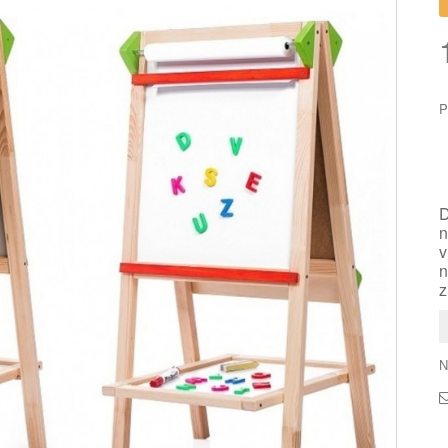
P
D
n
v
n
z
N