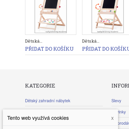
Dětská...
Dětská...
PŘIDAT DO KOŠÍKU
PŘIDAT DO KOŠÍK
KATEGORIE
INFO
Dětský zahradní nábytek
Slevy
Vchodové dřevěné dveře
Novinky
Tento web využívá cookies
x
Dětské tabule
Nejprodáv