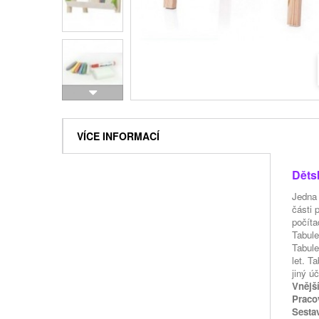
VÍCE INFORMACÍ
Děts
Jedna 
části 
počíta
Tabule
Tabule
let. Ta
jiný úč
Vnějš
Praco
Sesta