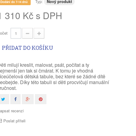
Typ:
Nový produkt
Dodání do 7-14 dnů
1 310 Kč s DPH
očet
PŘIDAT DO KOŠÍKU
ěti milují kreslit, malovat, psát, počítat a ty
ejmenší jen tak si čmárat. K tomu je vhodná
íceúčelová dětská tabule, bez které se žádné dítě
eobejde. Díky této tabuli si děti procvičují manuální
ručnost.
apsat recenzi
Poslat příteli