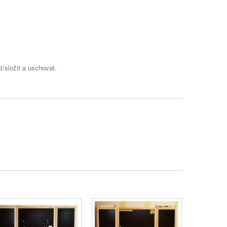
t/složit a uschovat.